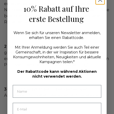
erhalten einen Gutschein-Code über einen
10% Rabatt auf Ihre
Nachlass von 10 % auf Ihren nächsten Einkauf. Bitte
beachten Sie, dass der Rabatt nicht mit anderen
erste Bestellung
Rabatten kombiniert werden kann.
Wenn Sie sich für unseren Newsletter anmelden,
erhalten Sie einen Rabattcode.
2
Beim Kauf von mindestens drei Artikeln des
Mit Ihrer Anmeldung werden Sie auch Teil einer
Gemeinschaft, in der wir Inspiration für bessere
gleichen Modells, der gleichen Farbe und Größe
Konsumgewohnheiten, Neuigkeiten und aktuelle
erhalten Sie zusätzlich 10 % Rabatt (ausgenommen
Kampagnen teilen.*
Pullover, Hemden und Oberbekleidung).
Der Rabattcode kann während Aktionen
nicht verwendet werden.
3
Bleiben Sie informiert über die neusten
Angebote und Rabatt-Aktionen auf
Facebook
.