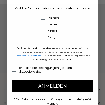
Wählen Sie eine oder mehrere Kategorien aus
10% Rabatt auf Ihre erste Bestellung
Damen
Herren
wenn Sie sich für unseren Newsletter
Kinder
anmelden. Gleichzeitig erhalten Sie
Baby
Neuigkeiten und Inspirationen per Mail.
Bei Ihrer Anmeldung für den Newsletter verarbeiten wir Ihre
personenbezogenen Daten entsprechend unserer
Datenschutzrichtlinie
. Sie können Ihre Zustimmung mit einer
Anmelden
Abmeldung jederzeit widerrufen.
Concent
Ich habe die Bedingungen gelesen und
akzeptiere sie.
ANMELDEN
Über uns
* Der Rabattcode kann pro Kunde/in nur einmal eingelöst
Bestellen bei DILLING
werden.