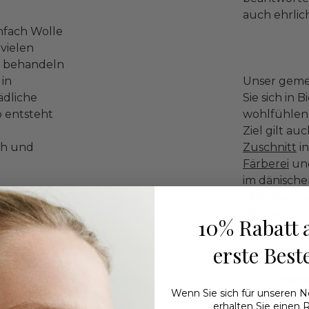
auch ehrlic
infach Wolle
 vielen
b behandeln
 in
Unser gemei
dliche
Sie sich in 
 entsteht
wohlfühlen 
Ziel gilt au
ch und
Zuschnitt
in
Färberei
und
im dänische
n uns an
verfolgen a
nden – also
Ziel, wie z. B
10% Rabatt 
es gesamten
en
erste Best
bescheiden
g, die Sie
Es ist unser
Wenn Sie sich für unseren 
Unvollkomme
erhalten Sie einen