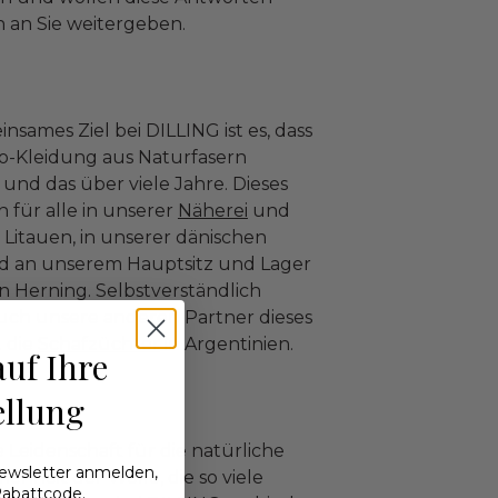
h an Sie weitergeben.
nsames Ziel bei DILLING ist es, dass
Bio-Kleidung aus Naturfasern
und das über viele Jahre. Dieses
ch für alle in unserer
Näherei
und
 Litauen, in unserer dänischen
 an unserem Hauptsitz und Lager
n Herning. Selbstverständlich
uch unsere anderen Partner dieses
. die
Schafzüchter
in Argentinien.
auf Ihre
ellung
e Leidenschaft für die natürliche
Newsletter anmelden,
nheit der Wolle, die so viele
 Rabattcode.