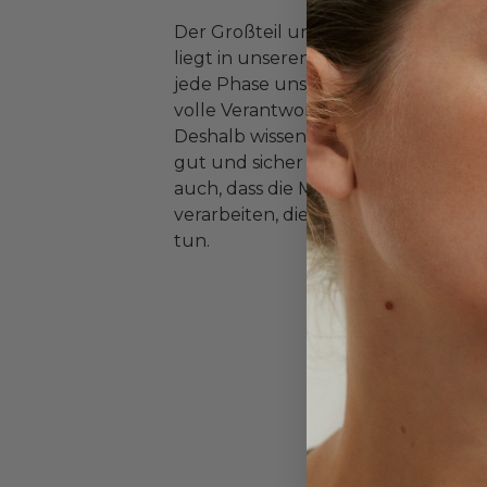
Der Großteil unserer Wertschöpfu
liegt in unseren eigenen Händen, so
jede Phase unserer Kleidungsprodu
volle Verantwortung übernehmen 
Deshalb wissen wir, dass das Leben 
gut und sicher ist und sie viel Platz
auch, dass die Menschen, die unser
verarbeiten, dies unter guten Bed
tun.