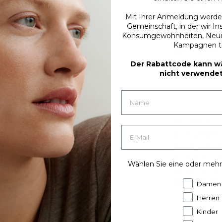
verschieden
ngskette
Wir bringen
Mit Ihrer Anmeldung werden 
dass wir für
Gemeinschaft, in der wir Ins
Erfahrunge
Konsumgewohnheiten, Neuig
ktion die
genau diese
Kampagnen te
können.
Alle tragen 
der Schafe
respektieren
Der Rabattcode kann w
nicht verwende
 haben. Aber
sind.
e Wolle
ingungen
Wir legen g
Ehrlichkeit
auch und v
ausgedrückt:
Wählen Sie eine oder mehr
DILLING ver
beim Wort 
Damen
Herren
Kinder