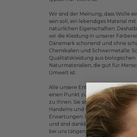
Wir sind der Meinung, dass Wolle e
sein soll, ein lebendiges Material mit
natürlichen Eigenschaften. Deshal
wir die Kleidung in unserer Färberei
Dänemark schonend und ohne schä
Chemikalien und Schwermetalle. So
Qualitätskleidung aus biologischen
Naturmaterialien, die gut für Mens
Umwelt ist.
Alle unsere Entscheidungen führe
einen Punkt zurück, zu unseren Ku
zu Ihnen. Sie sind der Fokus unser
Handelns und wir kennen Ihre hoh
Erwartungen. Deshalb bleiben wir 
und sind dankbar für jede Bestellun
bei uns tätigen.