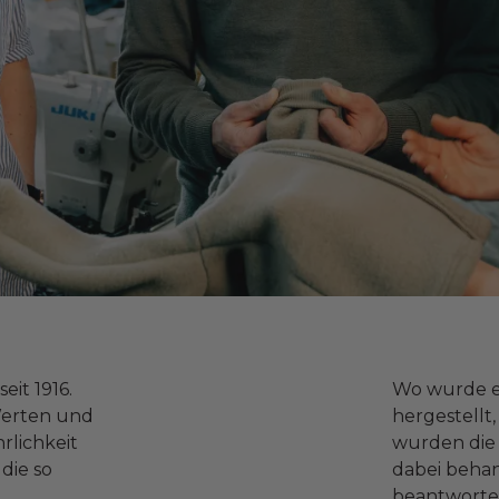
eit 1916.
Wo wurde e
Werten und
hergestellt,
rlichkeit
wurden die 
die so
dabei behan
beantworte