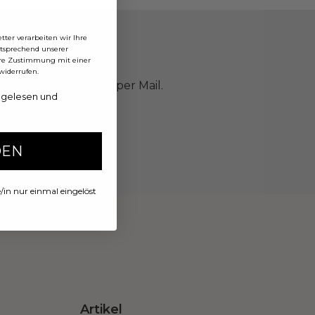
ter verarbeiten wir Ihre
sprechend unserer
hre Zustimmung mit einer
widerrufen.
n und Inspirationen per Mail.
 gelesen und
DEN
in nur einmal eingelöst
Artikel