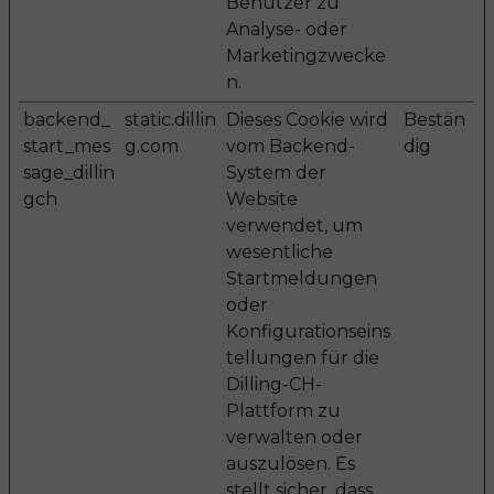
Benutzer zu
Analyse- oder
Marketingzwecke
n.
backend_
static.dillin
Dieses Cookie wird
Bestän
start_mes
g.com
vom Backend-
dig
sage_dillin
System der
gch
Website
verwendet, um
wesentliche
Startmeldungen
oder
Konfigurationseins
tellungen für die
Dilling-CH-
Plattform zu
verwalten oder
auszulösen. Es
stellt sicher, dass