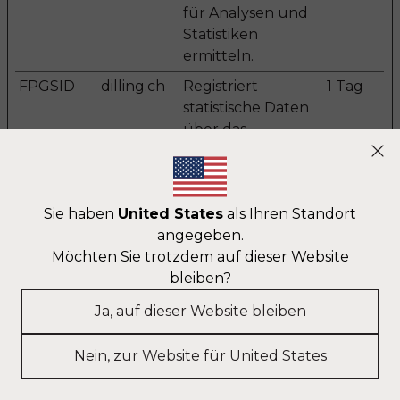
für Analysen und
Statistiken
ermitteln.
FPGSID
dilling.ch
Registriert
1 Tag
statistische Daten
über das
Verhalten der
Modal Content
Besucher auf der
Website. Wird vom
Sie haben
United States
als Ihren Standort
Website-Betreiber
angegeben.
für internes
Möchten Sie trotzdem auf dieser Website
Analytics
bleiben?
verwendet.
FPID
dilling.ch
Registriert
400
Ja, auf dieser Website bleiben
statistische Daten
Tage
über das
Nein, zur Website für United States
Verhalten der
Besucher auf der