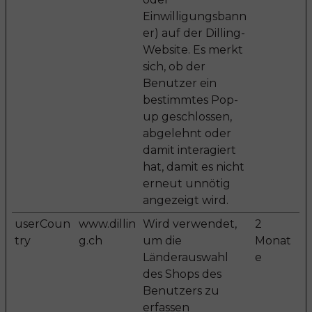
Einwilligungsbann
er) auf der Dilling-
Website. Es merkt
sich, ob der
Benutzer ein
bestimmtes Pop-
up geschlossen,
abgelehnt oder
damit interagiert
hat, damit es nicht
erneut unnötig
angezeigt wird.
userCoun
www.dillin
Wird verwendet,
2
try
g.ch
um die
Monat
Länderauswahl
e
des Shops des
Benutzers zu
erfassen