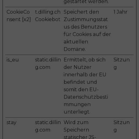
gestartet werden.
CookieCo
t.dilling.ch
Speichert den
1 Jahr
nsent [x2]
Cookiebot
Zustimmungsstat
us des Benutzers
für Cookies auf der
aktuellen
Domäne.
is_eu
static.dillin
Ermittelt, ob sich
Sitzun
g.com
der Nutzer
g
innerhalb der EU
befindet und
somit den EU-
Datenschutzbesti
mmungen
unterliegt.
stay
static.dillin
Wird zum
Sitzun
g.com
Speichern
g
statischer JS-