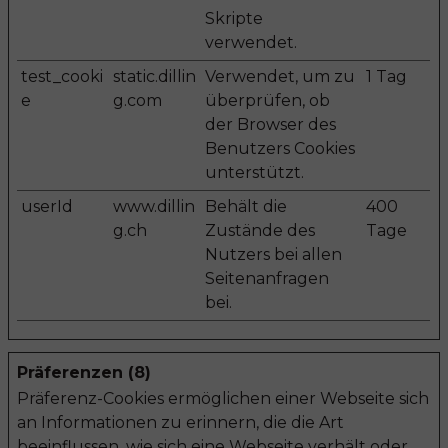
Skripte
verwendet.
test_cooki
static.dillin
Verwendet, um zu
1 Tag
e
g.com
überprüfen, ob
der Browser des
Benutzers Cookies
unterstützt.
userId
www.dillin
Behält die
400
g.ch
Zustände des
Tage
Nutzers bei allen
Seitenanfragen
bei.
Präferenzen (8)
Präferenz-Cookies ermöglichen einer Webseite sich
an Informationen zu erinnern, die die Art
beeinflussen, wie sich eine Webseite verhält oder