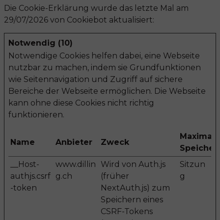
Die Cookie-Erklärung wurde das letzte Mal am
29/07/2026 von
Cookiebot
aktualisiert:
Notwendig (10)
Notwendige Cookies helfen dabei, eine Webseite
nutzbar zu machen, indem sie Grundfunktionen
wie Seitennavigation und Zugriff auf sichere
Bereiche der Webseite ermöglichen. Die Webseite
kann ohne diese Cookies nicht richtig
funktionieren.
Maximale
Name
Anbieter
Zweck
Speicher
__Host-
www.dillin
Wird von Auth.js
Sitzun
authjs.csrf
g.ch
(früher
g
-token
NextAuth.js) zum
Speichern eines
CSRF-Tokens