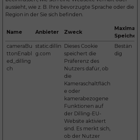
aussieht, wie z. B. Ihre bevorzugte Sprache oder die
Region in der Sie sich befinden.
Maximale
Name
Anbieter
Zweck
Speicher
cameraBu
static.dillin
Dieses Cookie
Bestän
ttonEnabl
g.com
speichert die
dig
ed_dilling
Präferenz des
ch
Nutzers dafür, ob
die
Kameraschaltfläch
e oder
kamerabezogene
Funktionen auf
der Dilling-EU-
Website aktiviert
sind. Es merkt sich,
ob der Nutzer