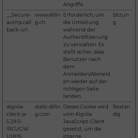
Angriffe.
__Secure-
www.dillin
Erforderlich, um
Sitzun
authjs.call
g.ch
die Umleitung
g
back-url
während der
Authentifizierung
zu verwalten. Es
stellt sicher, dass
Benutzer nach
dem
Anmelden/Abmeld
en wieder auf der
richtigen Seite
landen.
algolia-
static.dillin
Dieses Cookie wird
Bestän
client-js-
g.com
vom Algolia
dig
5.29.0-
JavaScript-Client
IRCUGW
gesetzt, um die
UHHS
interne